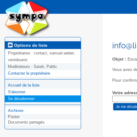
info@l
Options de liste
Propriétaires :
contact, samuel.weber,
Objet :
Escap
ventdouest
Modérateurs :
Sarah, Pablo
Vous avez de
Contacter le propriétaire
Pour confirm
Accueil de la liste
S'abonner
Votre adres
Se désabonner
Archives
Poster
Documents partagés