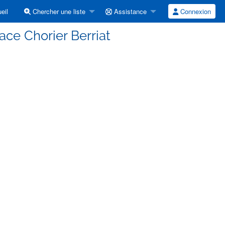
eil
Chercher une liste
Assistance
Connexion
ace Chorier Berriat